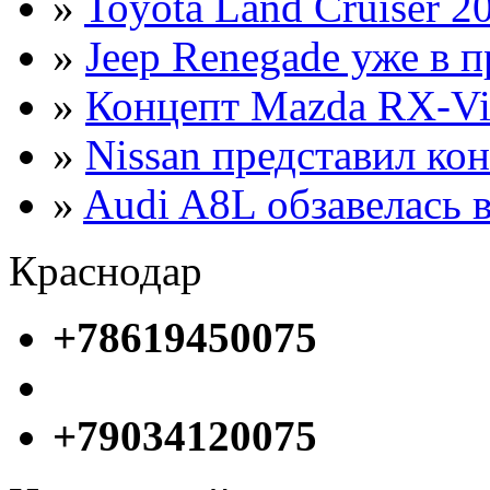
»
Toyota Land Cruiser 2
»
Jeep Renegade уже в 
»
Концепт Mazda RX-Vi
»
Nissan представил ко
»
Audi A8L обзавелась в
Краснодар
+78619450075
+79034120075