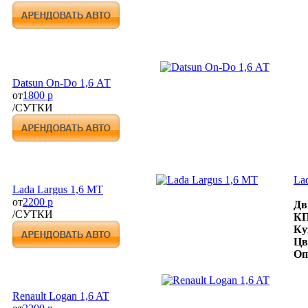
Datsun On-Do 1,6 АТ
от
1800 р
/СУТКИ
La
Lada Largus 1,6 MT
от
2200 р
Дв
/СУТКИ
К
Ку
Цв
Оп
Renault Logan 1,6 AT