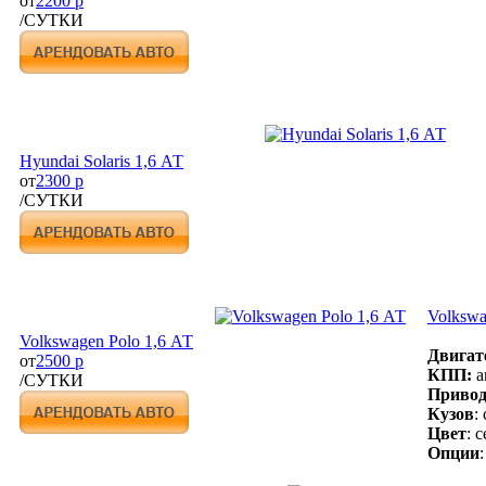
от
2200 р
/СУТКИ
Hyundai Solaris 1,6 АТ
от
2300 р
/СУТКИ
Volkswa
Volkswagen Polo 1,6 АТ
Двигат
от
2500 р
КПП:
а
/СУТКИ
Привод
Кузов
:
Цвет
: 
Опции